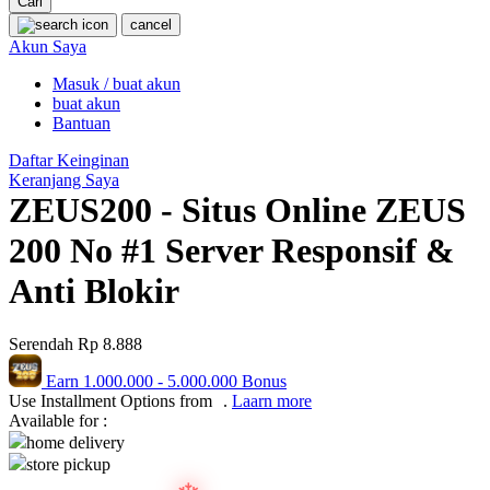
Cari
cancel
Akun Saya
Masuk / buat akun
buat akun
Bantuan
Daftar Keinginan
Keranjang Saya
ZEUS200 - Situs Online ZEUS
200 No #1 Server Responsif &
Anti Blokir
Serendah
Rp 8.888
Earn
1.000.000
-
5.000.000
Bonus
Use Installment Options from
.
Laarn more
Available for :
home delivery
store pickup