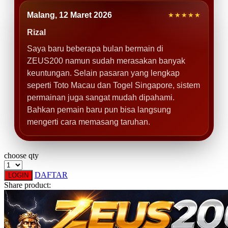
Malang, 12 Maret 2026
★★★★★
Rizal
Saya baru beberapa bulan bermain di
ZEUS200 namun sudah merasakan banyak
keuntungan. Selain pasaran yang lengkap
seperti Toto Macau dan Togel Singapore, sistem
permainan juga sangat mudah dipahami.
Bahkan pemain baru pun bisa langsung
mengerti cara memasang taruhan.
choose qty
DAFTAR
LOGIN
Share product: