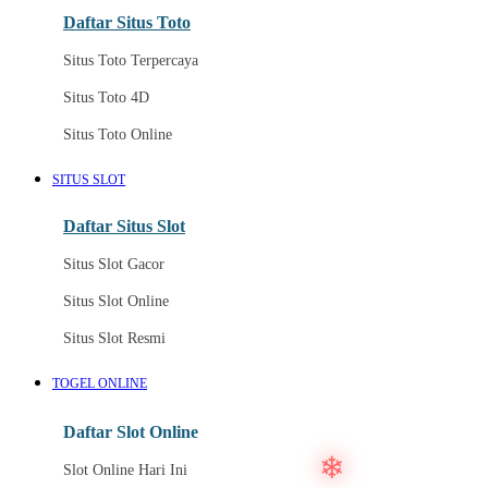
Daftar Situs Toto
Situs Toto Terpercaya
Situs Toto 4D
Situs Toto Online
SITUS SLOT
Daftar Situs Slot
Situs Slot Gacor
Situs Slot Online
Situs Slot Resmi
TOGEL ONLINE
Daftar Slot Online
Slot Online Hari Ini