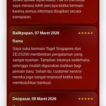
saya merasa lebih percaya ketika bermain
karena semua informasi disajikan secara
transparan.
Balikpapan, 07 Maret 2026
★★★★★
Rama
Saya suka bermain Togel Singapore dan
ZEUS200 memberikan pengalaman yang
sangat nyaman. Tampilan situsnya sederhana
sehingga mudah digunakan bahkan bagi
pemain baru. Selain itu, customer service
mereka juga sangat responsif ketika saya
membutuhkan bantuan.
Denpasar, 09 Maret 2026
★★★★★