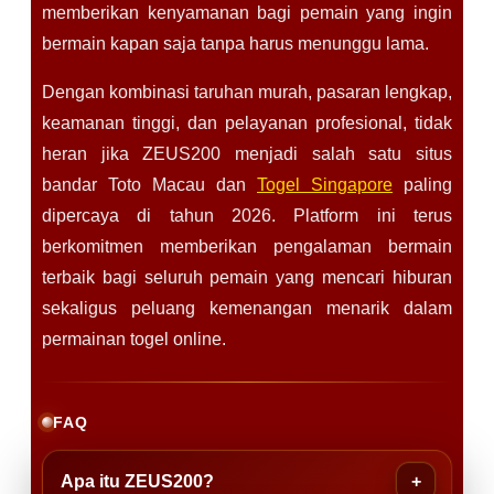
memberikan kenyamanan bagi pemain yang ingin
bermain kapan saja tanpa harus menunggu lama.
Dengan kombinasi taruhan murah, pasaran lengkap,
keamanan tinggi, dan pelayanan profesional, tidak
heran jika ZEUS200 menjadi salah satu situs
bandar Toto Macau dan
Togel Singapore
paling
dipercaya di tahun 2026. Platform ini terus
berkomitmen memberikan pengalaman bermain
terbaik bagi seluruh pemain yang mencari hiburan
sekaligus peluang kemenangan menarik dalam
permainan togel online.
FAQ
Apa itu ZEUS200?