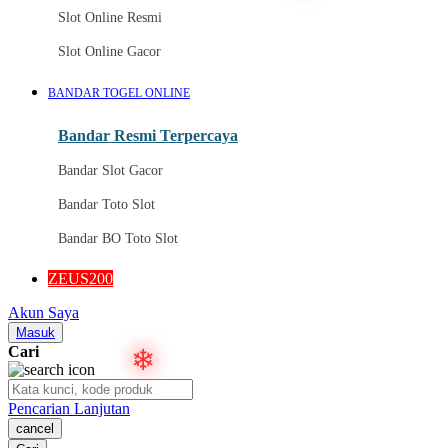
Slot Online Resmi
Slot Online Gacor
BANDAR TOGEL ONLINE
Bandar Resmi Terpercaya
Bandar Slot Gacor
Bandar Toto Slot
Bandar BO Toto Slot
ZEUS200
Akun Saya
Masuk
Cari
Pencarian Lanjutan
cancel