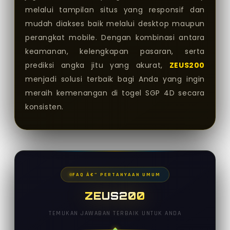
melalui tampilan situs yang responsif dan
mudah diakses baik melalui desktop maupun
perangkat mobile. Dengan kombinasi antara
keamanan, kelengkapan pasaran, serta
prediksi angka jitu yang akurat,
ZEUS200
menjadi solusi terbaik bagi Anda yang ingin
meraih kemenangan di togel SGP 4D secara
konsisten.
FAQ Â€” PERTANYAAN UMUM
ZEUS200
TEMUKAN JAWABAN TERBAIK UNTUK ANDA