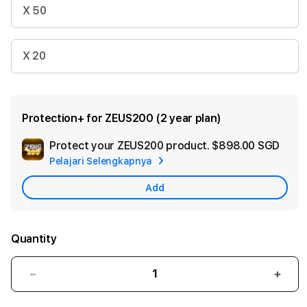
X 50
X 20
Protection+ for ZEUS200 (2 year plan)
Protect your ZEUS200 product.
$898.00 SGD
Add
Pelajari Selengkapnya
App
Car
Add
Quantity
Decrease
Incr
quantity
quant