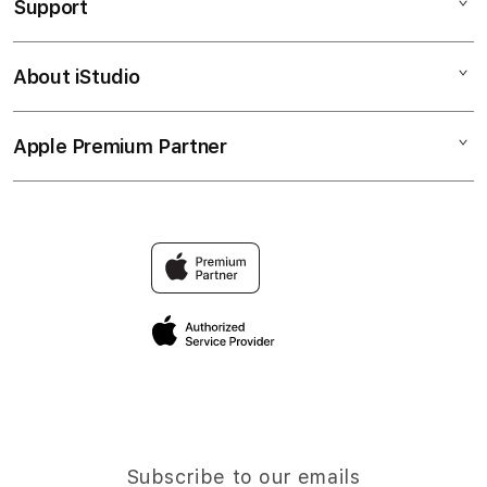
Support
AppleCare+
BANDAR TOGEL
Corporate
TOTO TOGEL
About iStudio
My Account
TOTO
SITUS TOGEL ONLINE
Collection & Delivery
Elush Service Provider
BANDAR TOGEL
Apple Premium Partner
About Us
Returns & Exchanges
Financing Options
SITUS TOGEL
Find an iStudio near you
Contact Us
Trade-in
BANDAR TOGEL ONLINE
Why Shop at iStudio
FAQ
Travellerâ€™s Reservation
Elush Corporate Website
Privacy Policy
Site Terms of Use
Subscribe to our emails