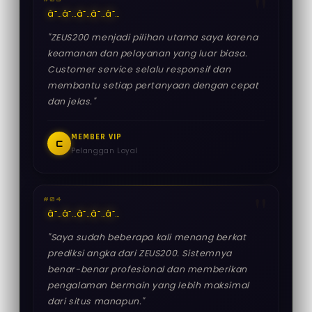
â˜…
â˜…
â˜…
â˜…
â˜…
"ZEUS200 menjadi pilihan utama saya karena
keamanan dan pelayanan yang luar biasa.
Customer service selalu responsif dan
membantu setiap pertanyaan dengan cepat
dan jelas."
MEMBER VIP
C
Pelanggan Loyal
#04
â˜…
â˜…
â˜…
â˜…
â˜…
"Saya sudah beberapa kali menang berkat
prediksi angka dari ZEUS200. Sistemnya
benar-benar profesional dan memberikan
pengalaman bermain yang lebih maksimal
dari situs manapun."