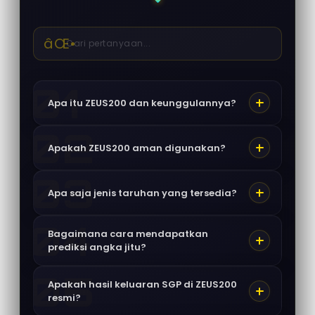
Apa itu ZEUS200 dan keunggulannya?
ZEUS200
Apakah ZEUS200 aman digunakan?
ZEUS200
Apa saja jenis taruhan yang tersedia?
prediksi
angka jitu
Bagaimana cara mendapatkan
ZEUS200
terenkripsi
prediksi angka jitu?
2D, 3D, dan 4D
Apakah hasil keluaran SGP di ZEUS200
ZEUS200
resmi?