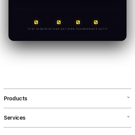
0
0
0
0
TESTIMONI
BINTANG RATING
% PUAS
MEMBER AKTIF
Products
Services
ZEUS200
SITUS TOGEL